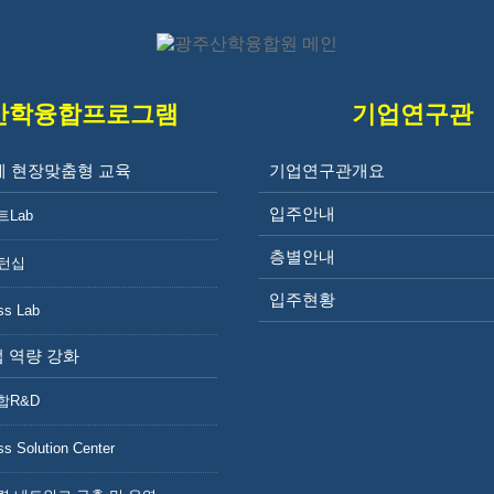
산학융합프로그램
기업연구관
계 현장맞춤형 교육
기업연구관개요
광주 빛그린 산학융합지
입주안내
트Lab
층별안내
인턴십
입주현황
ss Lab
 역량 강화
합R&D
광주산학융합원 소개
ss Solution Center
인사말
비전 및 목표