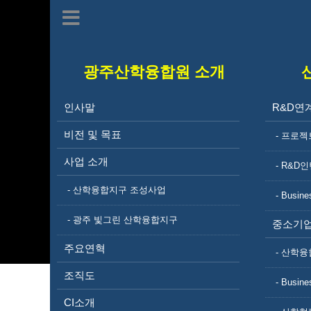
광주산학융합원 소개
인사말
R&D연
비전 및 목표
- 프로젝
사업 소개
- R&D
- 산학융합지구 조성사업
- Busine
- 광주 빛그린 산학융합지구
중소기업
주요연혁
- 산학융
조직도
- Busine
CI소개