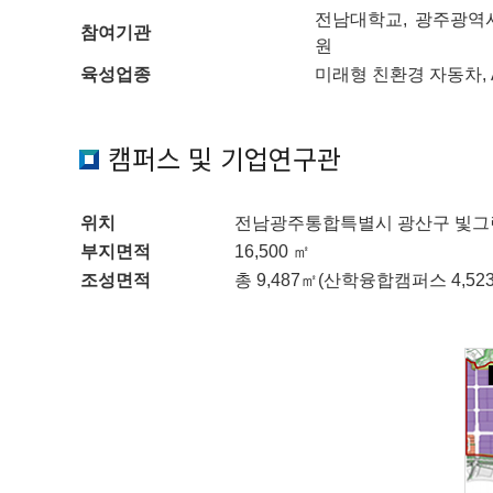
전남대학교, 광주광역
참여기관
원
육성업종
미래형 친환경 자동차, 
캠퍼스 및 기업연구관
위치
전남광주통합특별시 광산구 빛그린산
부지면적
16,500 ㎡
조성면적
총 9,487㎡(산학융합캠퍼스 4,52