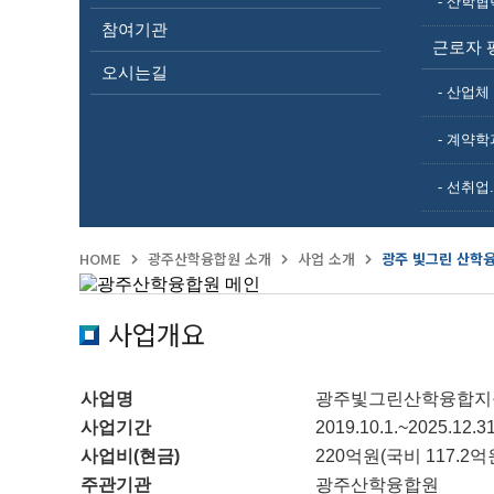
- 산학협
참여기관
근로자 
오시는길
- 산업
- 계약학
- 선취업
HOME
광주산학융합원 소개
사업 소개
광주 빛그린 산학
사업개요
사업명
광주빛그린산학융합지
사업기간
2019.10.1.~2025.12.
사업비(현금)
220억원(국비 117.2억
주관기관
광주산학융합원