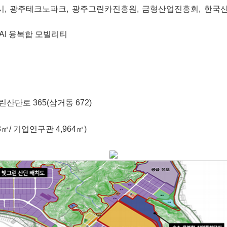
시, 광주테크노파크, 광주그린카진흥원, 금형산업진흥회, 한
AI 융복합 모빌리티
단로 365(삼거동 672)
3㎡/ 기업연구관 4,964㎡)