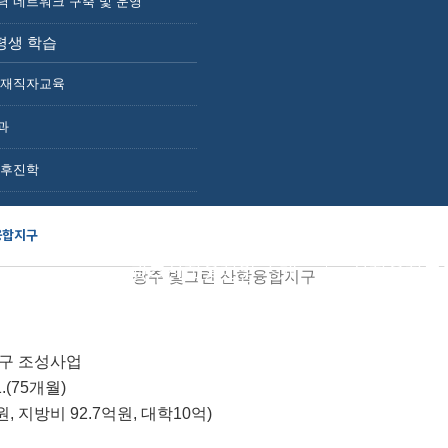
력 네트워크 구축 및 운영
사업 소개
산학융합지구 조성사업
평생 학습
광주 빛그린 산학융합지구
주요연혁
체 재직자교육
조직도
CI소개
과
참여기관
오시는길
.후진학
융합지구
광주산학융합원 소개
산학융합프
광주 빛그린 산학융합지구
구 조성사업
31.(75개월)
원, 지방비 92.7억원, 대학10억)