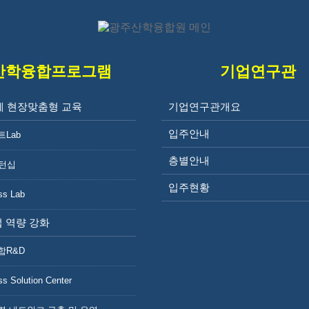
산학융합프로그램
기업연구관
계 현장맞춤형 교육
기업연구관개요
인사말
입주안내
트Lab
층별안내
인턴십
입주현황
ss Lab
 역량 강화
합R&D
광주산학융합원 소개
ss Solution Center
인사말
비전 및 목표