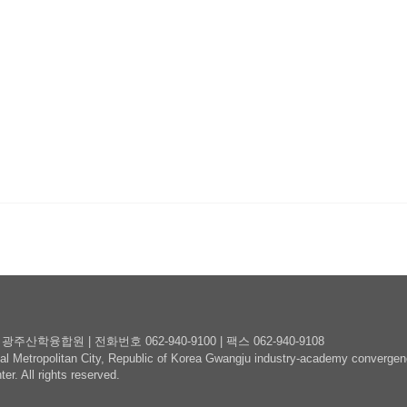
융합원 | 전화번호 062-940-9100 | 팩스 062-940-9108
 Metropolitan City, Republic of Korea Gwangju industry-academy convergenc
ter.
All rights reserved.