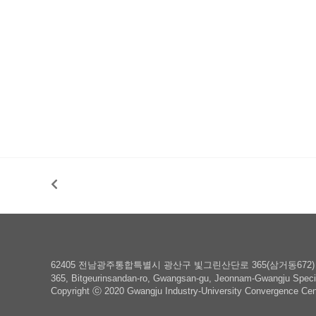
62405 전남광주통합특별시 광산구 빛그린산단로 365(삼거동672) 광주산학
365, Bitgeurinsandan-ro, Gwangsan-gu, Jeonnam-Gwangju Special
Copyright ⓒ
2020 Gwangju Industry-University Convergence Cen