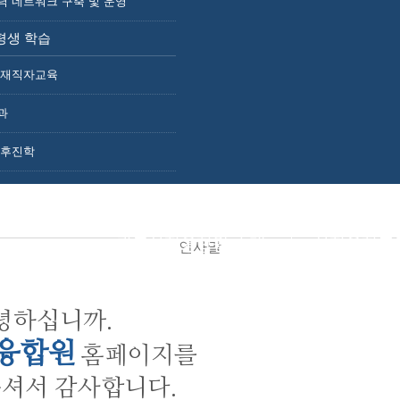
력 네트워크 구축 및 운영
사업 소개
산학융합지구 조성사업
평생 학습
광주 빛그린 산학융합지구
주요연혁
체 재직자교육
조직도
CI소개
과
참여기관
오시는길
.후진학
광주산학융합원 소개
산학융합프
인사말
녕하십니까.
융합원
홈페이지를
주셔서 감사합니다.