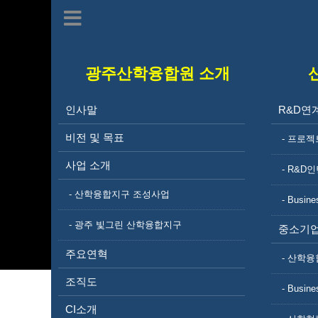
광주산학융합원 소개
인사말
R&D연
비전 및 목표
- 프로젝
사업 소개
- R&D
- 산학융합지구 조성사업
- Busine
- 광주 빛그린 산학융합지구
중소기업
주요연혁
- 산학융
조직도
- Busine
CI소개