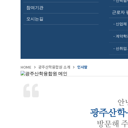
- 산학협
참여기관
근로자 
오시는길
- 산업
- 계약학
- 선취업
HOME
광주산학융합원 소개
인사말
안
광주산학
방문해 