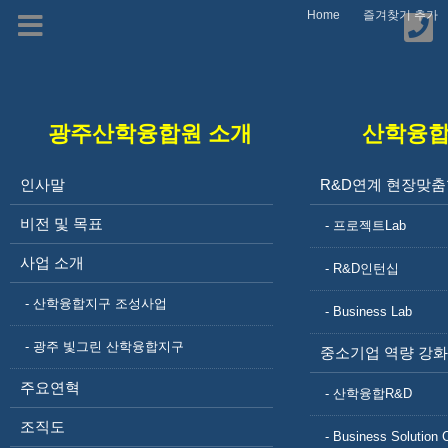
Home
즐겨찾기 추가
광주산학융합원 소개
산학융
보도자료
인사말
R&D연계 현장맞춤
비전 및 목표
- 프로젝트Lab
사업 소개
- R&D인턴십
- 산학융합지구 조성사업
- Business Lab
- 광주 빛그린 산학융합지구
중소기업 역량 강화
주요연혁
- 산학융합R&D
알림마당
공지사항
조직도
- Business Solution 
교육 및 사업안내