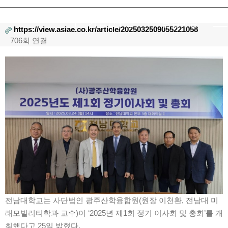
기업연구관
알림마당
https://view.asiae.co.kr/article/2025032509055221058
706회 연결
본문
전남대학교는 사단법인 광주산학융합원(원장 이천환, 전남대 미
래모빌리티학과 교수)이 ‘2025년 제1회 정기 이사회 및 총회’를 개
최했다고 25일 밝혔다.