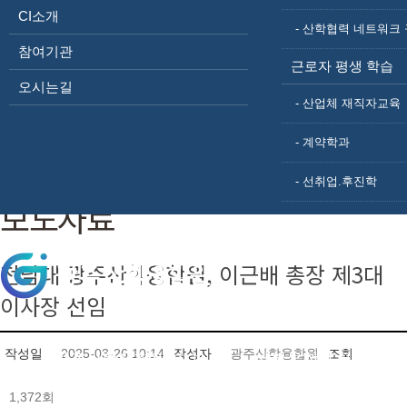
보도자료
CI소개
- 산학협력 네트워크 
웹진
참여기관
포토갤러리
근로자 평생 학습
자료실
오시는길
- 산업체 재직자교육
HOME
알림마당
보도자료
- 계약학과
- 선취업.후진학
보도자료
전남대 광주산학융합원, 이근배 총장 제3대
이사장 선임
작성일
2025-03-26 10:14
작성자
광주산학융합원
조회
광주산학융합원 소개
산학융합프로그램
1,372회