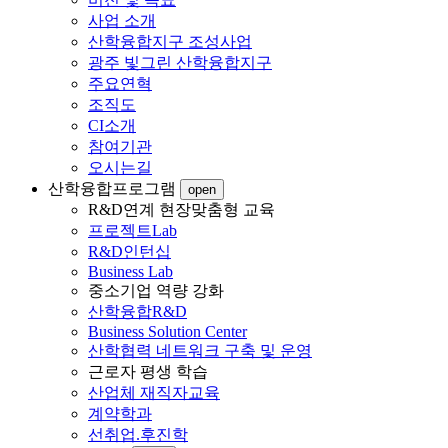
사업 소개
산학융합지구 조성사업
광주 빛그린 산학융합지구
주요연혁
조직도
CI소개
참여기관
오시는길
산학융합프로그램
open
R&D연계 현장맞춤형 교육
프로젝트Lab
R&D인턴십
Business Lab
중소기업 역량 강화
산학융합R&D
Business Solution Center
산학협력 네트워크 구축 및 운영
근로자 평생 학습
산업체 재직자교육
계약학과
선취업.후진학