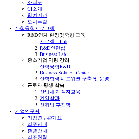
조직도
CI소개
참여기관
오시는길
산학융합프로그램
R&D연계 현장맞춤형 교육
프로젝트Lab
R&D인턴십
Business Lab
중소기업 역량 강화
산학융합R&D
Business Solution Center
산학협력 네트워크 구축 및 운영
근로자 평생 학습
산업체 재직자교육
계약학과
선취업.후진학
기업연구관
기업연구관개요
입주안내
층별안내
입주현황