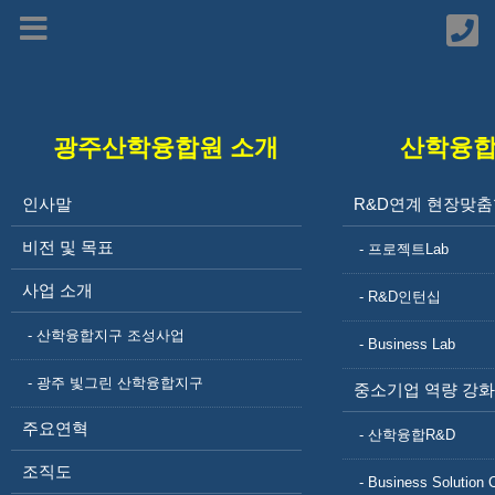
HOME
알림마당
자료실
자료실
자료실
광주산학융합원 소개
산학융
광주시 '광주형 일자리 시즌2 드림팀' 가동
페이지 정보
인사말
R&D연계 현장맞춤
작성일
2022-03-14 11:43
비전 및 목표
작성자
- 프로젝트Lab
광주산학융합원
사업 소개
조회
- R&D인턴십
1,798회
- 산학융합지구 조성사업
관련링크
- Business Lab
https://www.jnilbo.com/view/media/view?
- 광주 빛그린 산학융합지구
code=2022031315373447804
1221회 연결
중소기업 역량 강화
본문
주요연혁
대통령직 인수위원회 대응
- 산학융합R&D
시즌2 세부 실행계획 수립
조직도
- Business Solution 