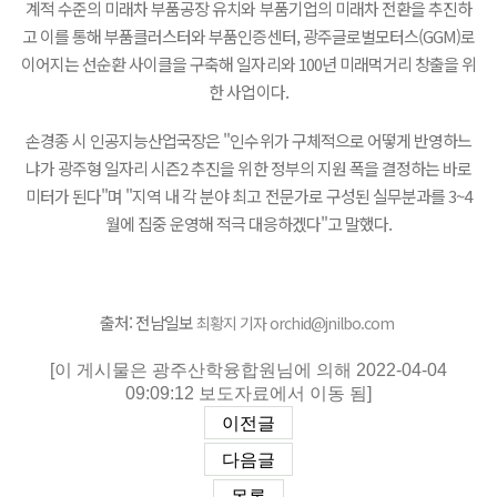
계적 수준의 미래차 부품공장 유치와 부품기업의 미래차 전환을 추진하
고 이를 통해 부품클러스터와 부품인증센터, 광주글로벌모터스(GGM)로
이어지는 선순환 사이클을 구축해 일자리와 100년 미래먹거리 창출을 위
한 사업이다.
손경종 시 인공지능산업국장은 "인수위가 구체적으로 어떻게 반영하느
냐가 광주형 일자리 시즌2 추진을 위한 정부의 지원 폭을 결정하는 바로
미터가 된다"며 "지역 내 각 분야 최고 전문가로 구성된 실무분과를 3~4
월에 집중 운영해 적극 대응하겠다"고 말했다.
출처: 전남일보
최황지 기자 orchid@jnilbo.com
[이 게시물은 광주산학융합원님에 의해 2022-04-04
09:09:12 보도자료에서 이동 됨]
이전글
다음글
목록