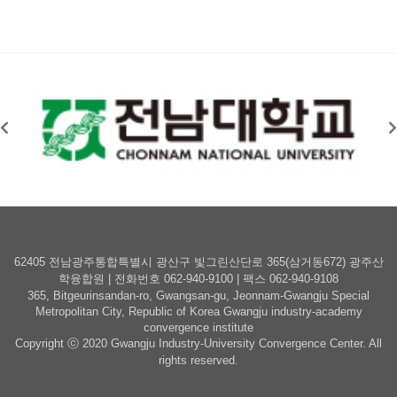
62405 전남광주통합특별시 광산구 빛그린산단로 365(삼거동672) 광주산
학융합원 | 전화번호 062-940-9100 | 팩스 062-940-9108
365, Bitgeurinsandan-ro, Gwangsan-gu, Jeonnam-Gwangju Special
Metropolitan City, Republic of Korea Gwangju industry-academy
convergence institute
Copyright ⓒ
2020 Gwangju Industry-University Convergence Center.
All
rights reserved.