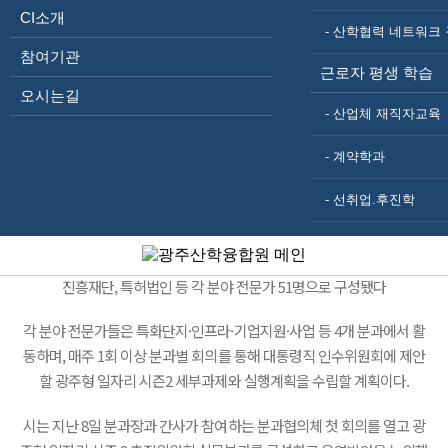
CI소개
- 산학협력 네트워크 
광주시청 전경
참여기관
근로자 평생 학습
오시는길
'광주형 일자리 시즌2 드림팀'이 새 정부 대통령직 인수위원회의 광주공
- 산업체 재직자교육
약 구체화에 대응하고, 광주형 일자리 시즌2 세부 실행계획 수립을 위해
- 계약학과
본격 활동에 들어갔다.
- 선취업.후진학
광주형 일자리 시즌2 드림팀은 지역 혁신기관과 대학, ㈜에픽, 자동차안
전연구원, 연구개발(R＆D)특구, 산업단지공단, 광주도시공사, 전남개발
공사, 중소벤처기업진흥공단, 기업활력법 활용지원센터, 자동차부품산업
진흥재단, 특허법인 등 각 분야 전문가 51명으로 구성됐다
각 분야 전문가들은 특화단지·인프라·기업지원·사업 등 4개 분과에서 활
동하며, 매주 1회 이상 분과별 회의를 통해 대통령직 인수위원회에 제안
할 광주형 일자리 시즌2 세부과제와 실행계획을 수립할 계획이다.
시는 지난 8일 분과장과 간사가 참여하는 분과협의체 첫 회의를 열고 광