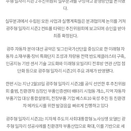
주형 일자리 시즌 2 추진위원회 실무분과를 구성하고 운영방안을 논의했
다.
실무분과에서 수립된 모든 사업과 실행계획들은 분과협의체 논의를 거쳐
광주형 일자리 시즌2 컨트롤 타워인 추진위원회에 보고되며 승인을 받아
최종 확정된다.
광주 자동차 분야 대선 공약은 빛그린국가산단을 중심으로 한 미래형 자
동차 소재·부품·장비 특화단지 조성과 차량용 전력 반도체클러스터 구축,
인공지능 기반 센서 기술 고도화와 미래형 모빌리티 전후방 연관 산업 첨
단화 등으로 광주형 일자리 시즌2의 주요 과제가 반영됐다.
한편 시는 지난 2월10일 광주형 일자리 시즌2를 공식 선언한 후 추진위원
회 출범, 친환경차 심장인 부품인증센터 배터리 시험동 개소, 지역 자동차
부품기업 대상 통합설명회, 전장부품 기업 베스트10 육성 추진 등 친환경
차 메카도시를 위한 발걸음을 빠르게 진행하고 있다
광주형 일자리 시즌2는 지자체 주도의 사회대통합형 노사상생 모델인 광
주형 일자리 성공사례를 친환경차 부품산업으로 확대, 이를 기반으로 세